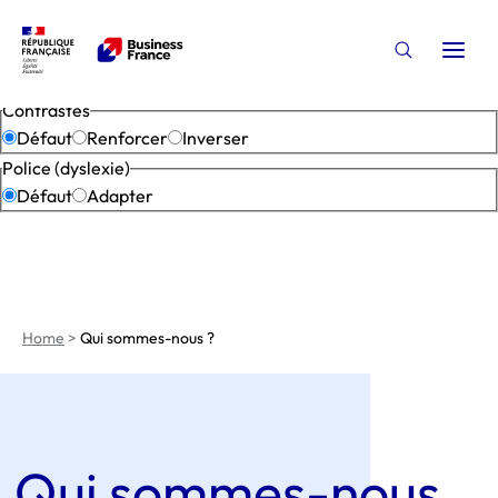
Paramètres d’accessibilité
Open
Open the s
Fermer
Contrastes
Défaut
Renforcer
Inverser
Police (dyslexie)
Défaut
Adapter
Home
>
Qui sommes-nous ?
Qui sommes-nous