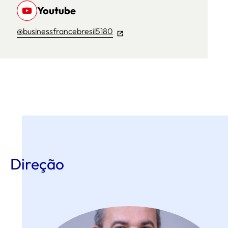
Youtube
@businessfrancebresil5180
Direção