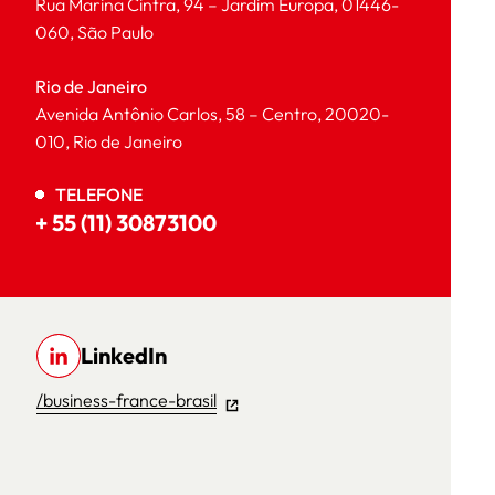
Rua Marina Cintra, 94 – Jardim Europa, 01446-
060, São Paulo
Rio de Janeiro
Avenida Antônio Carlos, 58 – Centro, 20020-
010, Rio de Janeiro
TELEFONE
+ 55 (11) 30873100
LinkedIn
/business-france-brasil