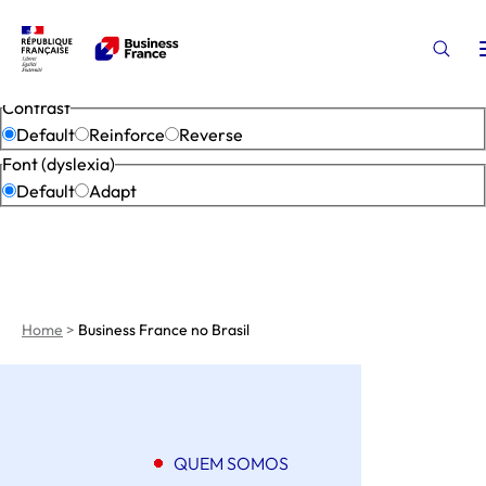
Accessibility settings
Open 
Close
Contrast
Default
Reinforce
Reverse
Font (dyslexia)
Default
Adapt
Home
>
Business France no Brasil
QUEM SOMOS